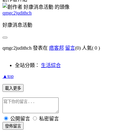
qmgc2judithch
好康消息活動
qmgc2judithch 發表在
痞客邦
留言
(0)
人氣(
0
)
全站分類：
生活綜合
▲top
載入更多
公開留言
私密留言
發佈留言