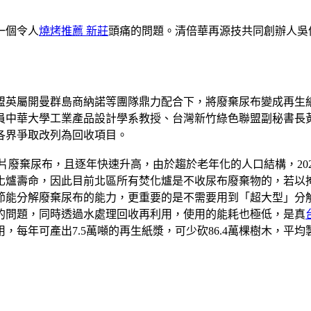
一個令人
燒烤推薦 新莊
頭痛的問題。清倍華再源技共同創辦人吳
英屬開曼群島商納諾等團隊鼎力配合下，將廢棄尿布變成再生紙
員中華大學工業產品設計學系教授、台灣新竹綠色聯盟副秘書長
各界爭取改列為回收項目。
億片廢棄尿布，且逐年快速升高，由於趨於老年化的人口結構，2
爐壽命，因此目前北區所有焚化爐是不收尿布廢棄物的，若以掩
節能分解廢棄尿布的能力，更重要的是不需要用到「超大型」分
的問題，同時透過水處理回收再利用，使用的能耗也極低，是真
每年可產出7.5萬噸的再生紙漿，可少砍86.4萬棵樹木，平