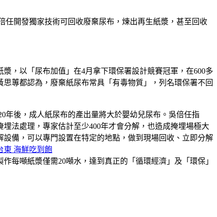
倍任開發獨家技術可回收廢棄尿布，煉出再生紙漿，甚至回收
漿，以「尿布加值」在4月拿下環保署設計競賽冠軍，在600多
黃思蓴都認為，廢棄紙尿布常具「有毒物質」，列名環保署不回
020年後，成人紙尿布的產出量將大於嬰幼兒尿布。吳倍任指
埋法處理，專家估計至少400年才會分解，也造成掩埋場極大
解設備，可以專門設置在特定的地點，做到現場回收、立即分解
台東 海鮮吃到飽
均製作每噸紙漿僅需20噸水，達到真正的「循環經濟」及「環保」