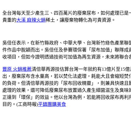
全台灣每天至少產生三、四百萬片的廢棄尿布，如何處理已是
貴重的
大溪 麻辣火鍋
稀土，讓廢棄物轉化為可貴資源。
吳倍任表示，在新竹縣政府、中華大學、台灣新竹綠色產業聯盟
件作品中脫穎而出。吳倍任及參賽環保署「尿布加值」聯隊成
收項目，但如今證明透過技術可加值為再生資源，未來將聯合
豐原 火鍋推薦
清倍華再源技估算台灣一年就約有13億片至15
出，廢棄尿布含水量高，若以焚化法處理，耗能大且會縮短焚化
的負荷。但清倍華再源技的「尿布回收精靈」，則兼具快速且
處理的效果，還可降低廢棄尿布放置過久產生細菌滋生及臭味
正達到「環保」的效益。他以台灣為例，若能將回收尿布再利用，
目的。(工商時報)
平鎮團購美食