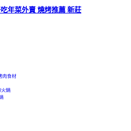
好吃年菜外賣 燒烤推薦 新莊
烤肉食材
辣火鍋
鍋